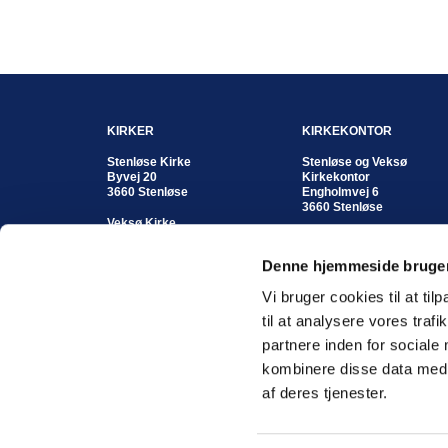
KIRKER
KIRKEKONTOR
Stenløse Kirke
Stenløse og Veksø
Byvej 20
Kirkekontor
3660 Stenløse
Engholmvej 6
3660 Stenløse
Veksø Kirke
Kirkestræde 8
Kontortid:
3670 Veksø
Mandag - fredag
Denne hjemmeside bruger
kl. 10:00 - 12:00 eller
efter aftale
Vi bruger cookies til at til
Koordinerende kordegn
til at analysere vores tra
Susan Enghave
partnere inden for sociale
Telefon: 4717 1904
Mobil: 2345 1862
kombinere disse data med a
Email
suse@km.dk
af deres tjenester.