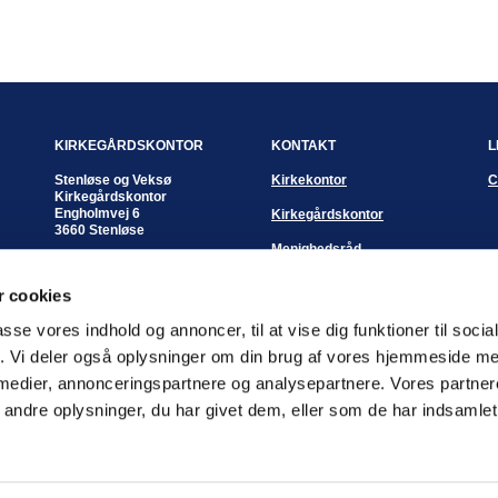
KIRKEGÅRDSKONTOR
KONTAKT
L
Stenløse og Veksø
Kirkekontor
C
Kirkegårdskontor
Engholmvej 6
Kirkegårdskontor
3660 Stenløse
Menighedsråd
Kontortid:
Mandag - fredag
Sognepræster
 cookies
kl. 10:00 - 12:00 eller
efter aftale
passe vores indhold og annoncer, til at vise dig funktioner til soci
Kirkegårdsleder
fik. Vi deler også oplysninger om din brug af vores hjemmeside m
Pia Hostrup Andreasen
 medier, annonceringspartnere og analysepartnere. Vores partne
Mobil: 3050 2362
Email
piha@km.dk
ndre oplysninger, du har givet dem, eller som de har indsamlet 
Log på ChurchDesk