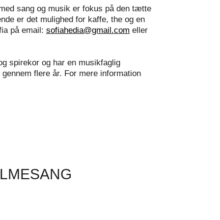
r med sang og musik er fokus på den tætte
de er det mulighed for kaffe, the og en
fia på email:
sofiahedia@gmail.com
eller
og spirekor og har en musikfaglig
gennem flere år. For mere information
ALMESANG