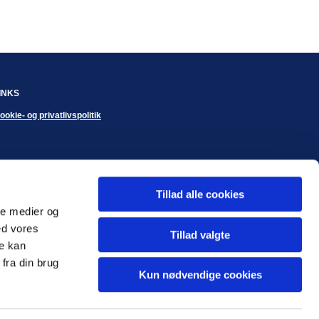
INKS
ookie- og privatlivspolitik
Tillad alle cookies
ale medier og
ed vores
Tillad valgte
re kan
fra din brug
Kun nødvendige cookies