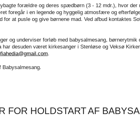
 nybagte forældre og deres spædbørn (3 - 12 mdr.), hvor de
t foregår i en legende og hyggelig atmosfære og efterfølgen
d for at pusle og give børnene mad. Ved afbud kontaktes So
ægger og underviser forløb med babysalmesang, børnerytmik 
 har desuden været kirkesanger i Stenløse og Veksø Kirker 
fiahedia@gmail.com
.
af Babysalmesang.
R FOR HOLDSTART AF BABYS