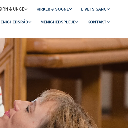
ØRN & UNGE
KIRKER & SOGNE
LIVETS GANG
ENIGHEDSRÅD
MENIGHEDSPLEJE
KONTAKT