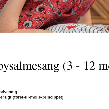
ysalmesang (3 - 12 m
nødvendig
sigt (først-til-mølle-princippet)