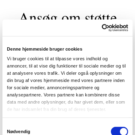
Ansøg om støtte
Denne hjemmeside bruger cookies
Ansøgningsskemaer
Vi bruger cookies til at tilpasse vores indhold og
Psykologhjælp
(ansøgningen skal være
annoncer, til at vise dig funktioner til sociale medier og til
bilagt anbefaling af egen læge)
at analysere vores trafik. Vi deler også oplysninger om
Julehjælp
(ansøgningsskemaet er åbent
din brug af vores hjemmeside med vores partnere inden
fra den 1. november til 1. december)
for sociale medier, annonceringspartnere og
Konfirmationshjælp
analysepartnere. Vores partnere kan kombinere disse
Børn & Unge
data med andre oplysninger, du har givet dem, eller som
Foreninger & Organisationer
Diverse: Enkeltpersoner
de har indsamlet fra din brug af deres tjenester.
S
Nødvendig
a