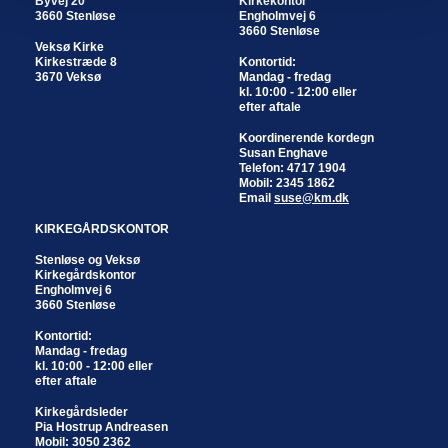
Byvej 20
Kirkekontor
3660 Stenløse
Engholmvej 6
3660 Stenløse
Veksø Kirke
Kirkestræde 8
Kontortid:
3670 Veksø
Mandag - fredag
kl. 10:00 - 12:00 eller
efter aftale
Koordinerende kordegn
Susan Enghave
Telefon: 4717 1904
Mobil: 2345 1862
Email
suse@km.dk
KIRKEGÅRDSKONTOR
Stenløse og Veksø
Kirkegårdskontor
Engholmvej 6
3660 Stenløse
Kontortid:
Mandag - fredag
kl. 10:00 - 12:00 eller
efter aftale
Kirkegårdsleder
Pia Hostrup Andreasen
Mobil: 3050 2362