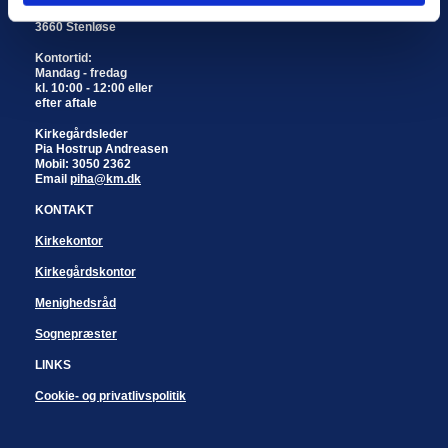
Engholmvej 6
3660 Stenløse
Kontortid:
Mandag - fredag
kl. 10:00 - 12:00 eller
efter aftale
Kirkegårdsleder
Pia Hostrup Andreasen
Mobil: 3050 2362
Email
piha@km.dk
KONTAKT
Kirkekontor
Kirkegårdskontor
Menighedsråd
Sognepræster
LINKS
Cookie- og privatlivspolitik