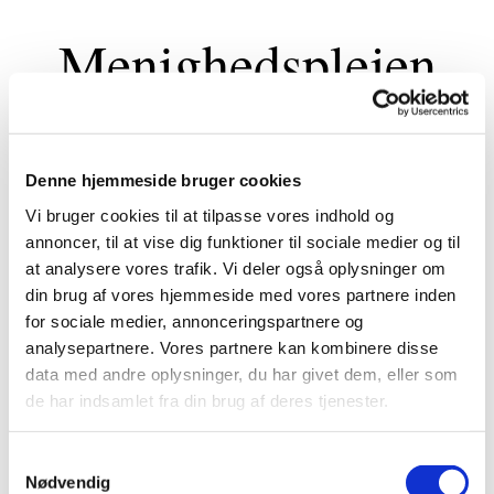
Menighedsplejen
Denne hjemmeside bruger cookies
Kontakt til Stenløse og Veksø Menighedspleje
rettes til formand for Menighedsplejen eller en
Vi bruger cookies til at tilpasse vores indhold og
af sognets præster.
annoncer, til at vise dig funktioner til sociale medier og til
at analysere vores trafik. Vi deler også oplysninger om
Anne Fraxinus
din brug af vores hjemmeside med vores partnere inden
FORMAND FOR STENLØSE-VEKSØ MENIGHEDSPLEJE
for sociale medier, annonceringspartnere og
Email:
annefrax@gmail.com
analysepartnere. Vores partnere kan kombinere disse
data med andre oplysninger, du har givet dem, eller som
Sognepræster
de har indsamlet fra din brug af deres tjenester.
Kontakt til sognepræster
S
Nødvendig
a