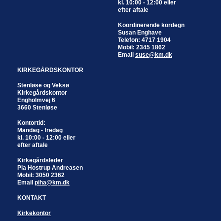
kl. 10:00 - 12:00 eller
efter aftale
Koordinerende kordegn
Susan Enghave
Telefon: 4717 1904
Mobil: 2345 1862
Email
suse@km.dk
KIRKEGÅRDSKONTOR
Stenløse og Veksø
Kirkegårdskontor
Engholmvej 6
3660 Stenløse
Kontortid:
Mandag - fredag
kl. 10:00 - 12:00 eller
efter aftale
Kirkegårdsleder
Pia Hostrup Andreasen
Mobil: 3050 2362
Email
piha@km.dk
KONTAKT
Kirkekontor