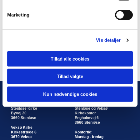
e
v
Marketing
a
l
g
Vis detaljer
Tillad alle cookies
Tillad valgte
Kun nødvendige cookies
KIRKER
KIRKEKONTOR
Stenløse Kirke
Stenløse og Veksø
Byvej 20
Kirkekontor
3660 Stenløse
Engholmvej 6
3660 Stenløse
Veksø Kirke
Kirkestræde 8
Kontortid:
3670 Veksø
Mandag - fredag