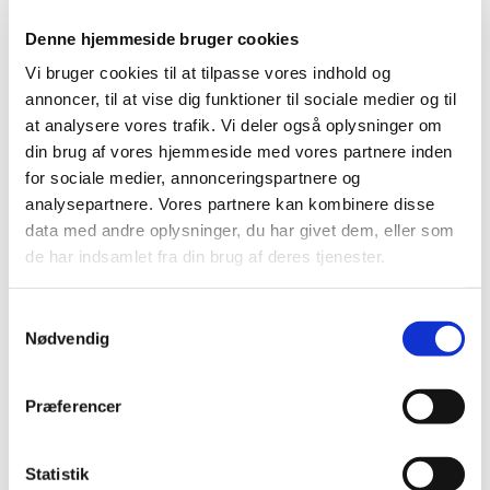
KALENDER FOR
Denne hjemmeside bruger cookies
FERNISERINGER OG
Vi bruger cookies til at tilpasse vores indhold og
KUNSTUDSTILLINGER
annoncer, til at vise dig funktioner til sociale medier og til
at analysere vores trafik. Vi deler også oplysninger om
din brug af vores hjemmeside med vores partnere inden
for sociale medier, annonceringspartnere og
analysepartnere. Vores partnere kan kombinere disse
data med andre oplysninger, du har givet dem, eller som
de har indsamlet fra din brug af deres tjenester.
S
Nødvendig
a
m
t
Præferencer
y
k
k
Statistik