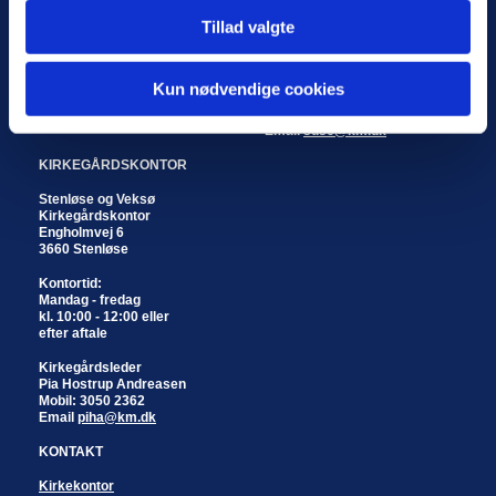
kl. 10:00 - 12:00 eller
Tillad valgte
efter aftale
Koordinerende kordegn
Susan Enghave
Kun nødvendige cookies
Telefon: 4717 1904
Mobil: 2345 1862
Email
suse@km.dk
KIRKEGÅRDSKONTOR
Stenløse og Veksø
Kirkegårdskontor
Engholmvej 6
3660 Stenløse
Kontortid:
Mandag - fredag
kl. 10:00 - 12:00 eller
efter aftale
Kirkegårdsleder
Pia Hostrup Andreasen
Mobil: 3050 2362
Email
piha@km.dk
KONTAKT
Kirkekontor