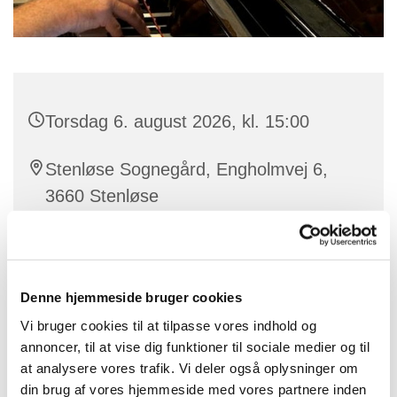
Torsdag 6. august 2026, kl. 15:00
Stenløse Sognegård, Engholmvej 6,
3660 Stenløse
Denne hjemmeside bruger cookies
Vi mødes hver torsdag i sognegården. Kom og syng
Vi bruger cookies til at tilpasse vores indhold og
med fra højskolesangbogen og andre gode sange.
annoncer, til at vise dig funktioner til sociale medier og til
Som regel er der et tema for sangene, og der er også
at analysere vores trafik. Vi deler også oplysninger om
mulighed for at ønske en sang.
din brug af vores hjemmeside med vores partnere inden