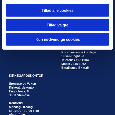
KIRKER
KIRKEKONTOR
Tillad alle cookies
Stenløse Kirke
Stenløse og Veksø
Byvej 20
Kirkekontor
3660 Stenløse
Engholmvej 6
Tillad valgte
3660 Stenløse
Veksø Kirke
Kirkestræde 8
Kontortid:
3670 Veksø
Mandag - fredag
Kun nødvendige cookies
kl. 10:00 - 12:00 eller
efter aftale
Koordinerende kordegn
Susan Enghave
Telefon: 4717 1904
Mobil: 2345 1862
Email
suse@km.dk
KIRKEGÅRDSKONTOR
Stenløse og Veksø
Kirkegårdskontor
Engholmvej 6
3660 Stenløse
Kontortid:
Mandag - fredag
kl. 10:00 - 12:00 eller
efter aftale