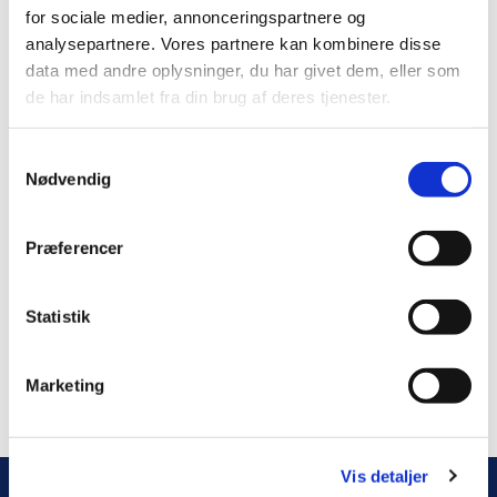
for sociale medier, annonceringspartnere og
analysepartnere. Vores partnere kan kombinere disse
data med andre oplysninger, du har givet dem, eller som
de har indsamlet fra din brug af deres tjenester.
S
Nødvendig
a
m
t
Præferencer
y
k
k
Statistik
e
v
Marketing
a
l
g
Vis detaljer