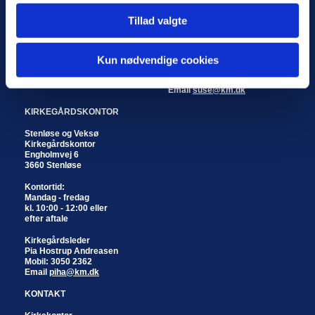
3670 Veksø
Mandag - fredag
kl. 10:00 - 12:00 eller
Tillad valgte
efter aftale
Koordinerende kordegn
Susan Enghave
Kun nødvendige cookies
Telefon: 4717 1904
Mobil: 2345 1862
Email
suse@km.dk
KIRKEGÅRDSKONTOR
Stenløse og Veksø
Kirkegårdskontor
Engholmvej 6
3660 Stenløse
Kontortid:
Mandag - fredag
kl. 10:00 - 12:00 eller
efter aftale
Kirkegårdsleder
Pia Hostrup Andreasen
Mobil: 3050 2362
Email
piha@km.dk
KONTAKT