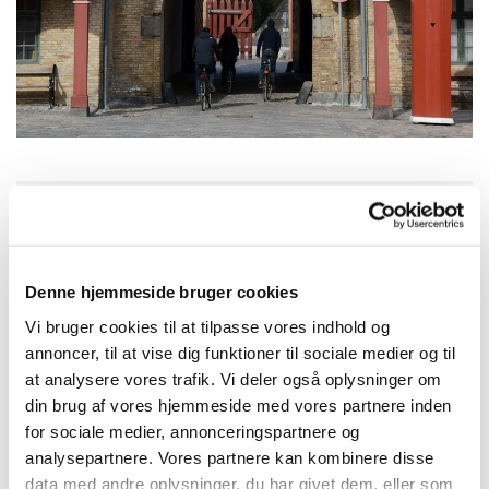
Lørdag 29. august 2026, kl. 12:30
Denne hjemmeside bruger cookies
Vi bruger cookies til at tilpasse vores indhold og
annoncer, til at vise dig funktioner til sociale medier og til
Afgang fra: Stenløse Sognegård med opsamling ved
at analysere vores trafik. Vi deler også oplysninger om
Veksø Menighedshus. Ligeledes på tilbageturen.
din brug af vores hjemmeside med vores partnere inden
Programmet er flg.:
for sociale medier, annonceringspartnere og
analysepartnere. Vores partnere kan kombinere disse
- Rundvisning ved en repræsentant for guidekorpset
data med andre oplysninger, du har givet dem, eller som