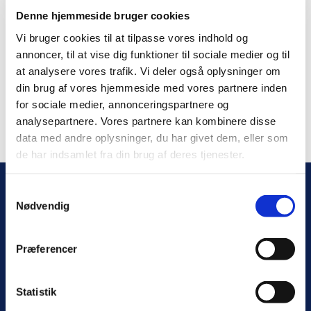
Denne hjemmeside bruger cookies
Vi bruger cookies til at tilpasse vores indhold og
Sommernyhedsbrev - Mest for børn
annoncer, til at vise dig funktioner til sociale medier og til
Nyhedsbrev - Mest for børn er sendt ud. Et ønske om
at analysere vores trafik. Vi deler også oplysninger om
en god sommer og et blik på efterårets arrangementer.
din brug af vores hjemmeside med vores partnere inden
for sociale medier, annonceringspartnere og
Du kan læse nyhedsbrevet her:
analysepartnere. Vores partnere kan kombinere disse
https://app.churchdesk.com/pub...
data med andre oplysninger, du har givet dem, eller som
de har indsamlet fra din brug af deres tjenester.
S
KIRKER
KIRKEKONTOR
Nødvendig
a
Stenløse Kirke
Stenløse og Veksø
m
Byvej 20
Kirkekontor
t
3660 Stenløse
Engholmvej 6
Præferencer
3660 Stenløse
y
Veksø Kirke
k
Kirkestræde 8
Kontortid:
3670 Veksø
Mandag - fredag
k
Statistik
kl. 10:00 - 12:00 eller
e
efter aftale