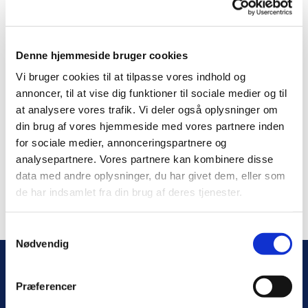
Nyhedsbrevet MEST FOR BØRN & Store
Hvededag
Denne hjemmeside bruger cookies
Onsdag d. 14. maj inviterer Olaf alle børn til
Vi bruger cookies til at tilpasse vores indhold og
STOREHVEDEDAG i Veksø kirke - præsten undrer
annoncer, til at vise dig funktioner til sociale medier og til
sig naturligvis... Kom og hør mere.
at analysere vores trafik. Vi deler også oplysninger om
din brug af vores hjemmeside med vores partnere inden
Denne onsdag er det Veksøs Grønne
for sociale medier, annonceringspartnere og
Nabofællesskaber der står i køkkenet og laver mad til
analysepartnere. Vores partnere kan kombinere disse
os.
data med andre oplysninger, du har givet dem, eller som
Læs nyhedsbrevet
de har indsamlet fra din brug af deres tjenester.
her:
https://app.churchdesk.com/pub...
S
Nødvendig
a
m
t
KIRKER
KIRKEKONTOR
Præferencer
y
Stenløse Kirke
Stenløse og Veksø