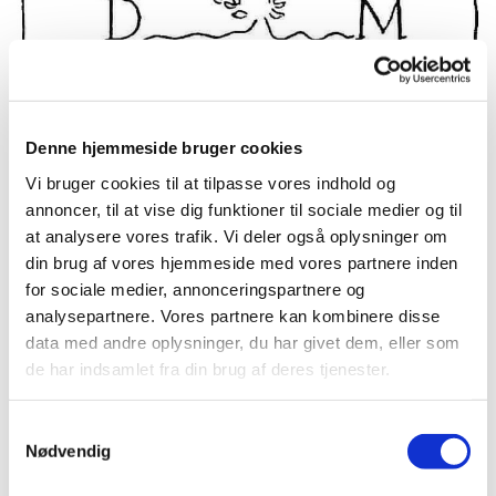
Denne hjemmeside bruger cookies
Vi bruger cookies til at tilpasse vores indhold og
annoncer, til at vise dig funktioner til sociale medier og til
at analysere vores trafik. Vi deler også oplysninger om
din brug af vores hjemmeside med vores partnere inden
for sociale medier, annonceringspartnere og
Nyhedsbrevet Mest for børn er udsendt -
analysepartnere. Vores partnere kan kombinere disse
Marts 2025
data med andre oplysninger, du har givet dem, eller som
Mest for børn går denne gang helt i fisk.
de har indsamlet fra din brug af deres tjenester.
Læs nyhedsbrevet
S
her:
https://app.churchdesk.com/pub...
Nødvendig
a
m