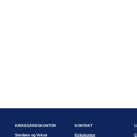
KIRKEGÅRDSKONTOR
KONTAKT
L
Stenløse og Veksø
Kirkekontor
C