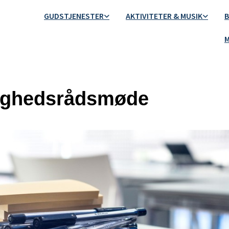
GUDSTJENESTER
AKTIVITETER & MUSIK
B
M
ighedsrådsmøde