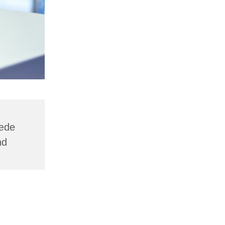
ræde
nd