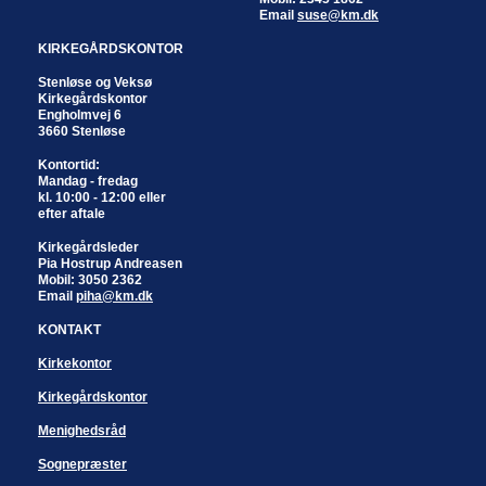
Email
suse@km.dk
KIRKEGÅRDSKONTOR
Stenløse og Veksø
Kirkegårdskontor
Engholmvej 6
3660 Stenløse
Kontortid:
Mandag - fredag
kl. 10:00 - 12:00 eller
efter aftale
Kirkegårdsleder
Pia Hostrup Andreasen
Mobil: 3050 2362
Email
piha@km.dk
KONTAKT
Kirkekontor
Kirkegårdskontor
Menighedsråd
Sognepræster