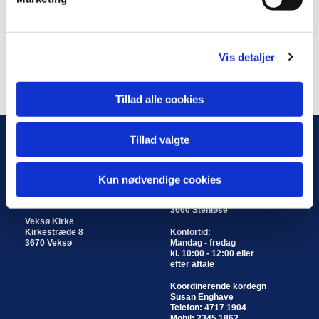
a
l
g
Vis detaljer
Tillad alle cookies
Tillad valgte
KIRKER
KIRKEKONTOR
Stenløse Kirke
Stenløse og Veksø
Kun nødvendige cookies
Byvej 20
Kirkekontor
3660 Stenløse
Engholmvej 6
3660 Stenløse
Veksø Kirke
Kirkestræde 8
Kontortid:
3670 Veksø
Mandag - fredag
kl. 10:00 - 12:00 eller
efter aftale
Koordinerende kordegn
Susan Enghave
Telefon: 4717 1904
Mobil: 2345 1862