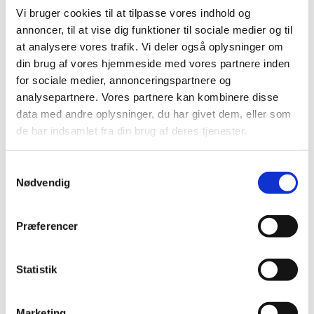
Vi bruger cookies til at tilpasse vores indhold og
annoncer, til at vise dig funktioner til sociale medier og til
Mad for mænd
er en sammenkomst for mænd,
at analysere vores trafik. Vi deler også oplysninger om
din brug af vores hjemmeside med vores partnere inden
Vi deler et måltid mad og vores livsoplevelser m.m.
for sociale medier, annonceringspartnere og
Der bliver også plads til en sang. Det koster 50 kr.
analysepartnere. Vores partnere kan kombinere disse
for mad og drikke.
data med andre oplysninger, du har givet dem, eller som
de har indsamlet fra din brug af deres tjenester.
Husk tilmelding seneste
søndagen før til Leif på tlf. 41411686
S
Nødvendig
a
m
t
Præferencer
y
k
k
Statistik
e
v
Marketing