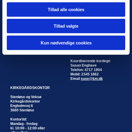
KIRKER
KIRKEKONTOR
Tillad alle cookies
Stenløse Kirke
Stenløse og Veksø
Byvej 20
Kirkekontor
3660 Stenløse
Engholmvej 6
Tillad valgte
3660 Stenløse
Veksø Kirke
Kirkestræde 8
Kontortid:
Kun nødvendige cookies
3670 Veksø
Mandag - fredag
kl. 10:00 - 12:00 eller
efter aftale
Koordinerende kordegn
Susan Enghave
Telefon: 4717 1904
Mobil: 2345 1862
Email
suse@km.dk
KIRKEGÅRDSKONTOR
Stenløse og Veksø
Kirkegårdskontor
Engholmvej 6
3660 Stenløse
Kontortid:
Mandag - fredag
kl. 10:00 - 12:00 eller