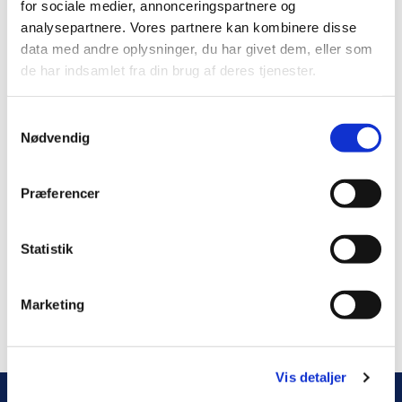
for sociale medier, annonceringspartnere og
analysepartnere. Vores partnere kan kombinere disse
data med andre oplysninger, du har givet dem, eller som
de har indsamlet fra din brug af deres tjenester.
S
Nødvendig
a
m
t
Præferencer
y
k
k
Statistik
e
v
Marketing
a
l
0
Feed
g
Vis detaljer