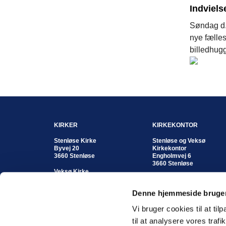
Indviels
Søndag d. 
nye fælles
billedhugg
KIRKER
KIRKEKONTOR
Stenløse Kirke
Stenløse og Veksø
Byvej 20
Kirkekontor
3660 Stenløse
Engholmvej 6
3660 Stenløse
Veksø Kirke
Kirkestræde 8
Kontortid:
3670 Veksø
Mandag - fredag
Denne hjemmeside bruger
kl. 10:00 - 12:00 eller
efter aftale
Vi bruger cookies til at til
Koordinerende kordegn
til at analysere vores tra
Susan Enghave