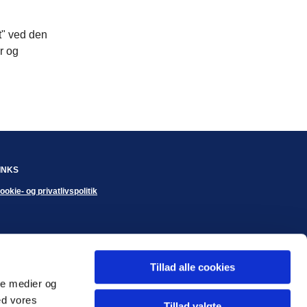
t" ved den
r og
INKS
ookie- og privatlivspolitik
Tillad alle cookies
ale medier og
ed vores
Tillad valgte