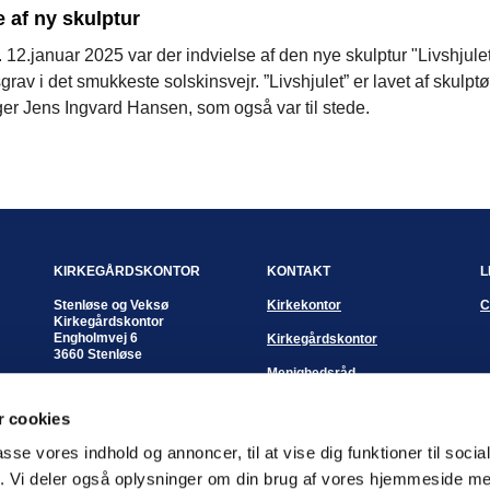
e af ny skulptur
12.januar 2025 var der indvielse af den nye skulptur "Livshjule
grav i det smukkeste solskinsvejr. ”Livshjulet” er lavet af skulptø
er Jens Ingvard Hansen, som også var til stede.
KIRKEGÅRDSKONTOR
KONTAKT
L
Stenløse og Veksø
Kirkekontor
C
Kirkegårdskontor
Engholmvej 6
Kirkegårdskontor
3660 Stenløse
Menighedsråd
Kontortid:
Mandag - fredag
Sognepræster
 cookies
kl. 10:00 - 12:00 eller
efter aftale
passe vores indhold og annoncer, til at vise dig funktioner til soci
Kirkegårdsleder
fik. Vi deler også oplysninger om din brug af vores hjemmeside m
Pia Hostrup Andreasen