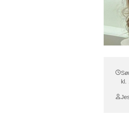
Sø
kl.
Je