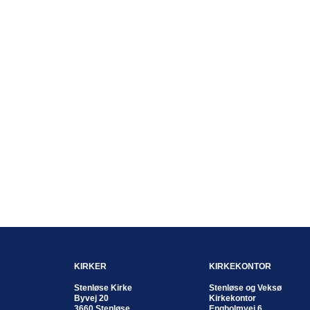
KIRKER
KIRKEKONTOR
Stenløse Kirke
Stenløse og Veksø
Byvej 20
Kirkekontor
3660 Stenløse
Engholmvej 6