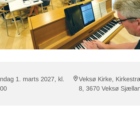
dag 1. marts 2027, kl.
Veksø Kirke, Kirkest
:00
8, 3670 Veksø Sjælla