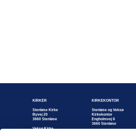
KIRKER
KIRKEKONTOR
Stenløse Kirke
Stenløse og Veksø
Byvej 20
Kirkekontor
3660 Stenløse
Engholmvej 6
3660 Stenløse
Veksø Kirke
Kirkestræde 8
Kontortid: