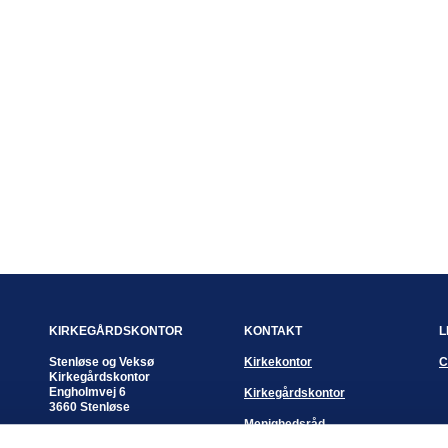
KIRKEGÅRDSKONTOR
KONTAKT
L
Stenløse og Veksø
Kirkekontor
C
Kirkegårdskontor
Engholmvej 6
Kirkegårdskontor
3660 Stenløse
Menighedsråd
Kontortid: