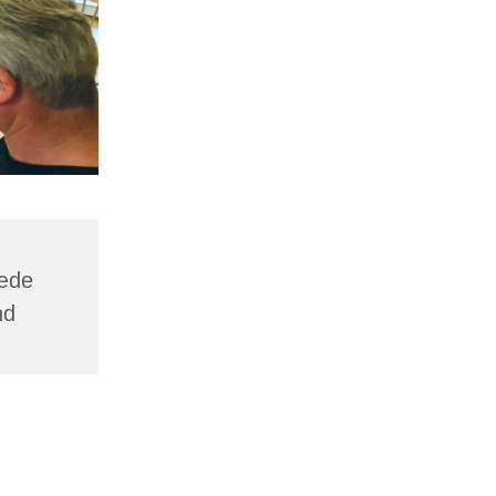
ræde
nd