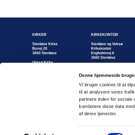
KIRKER
KIRKEKONTOR
Stenløse Kirke
Stenløse og Veksø
Byvej 20
Kirkekontor
3660 Stenløse
Engholmvej 6
3660 Stenløse
Veksø Kirke
Kirkestræde 8
Kontortid:
3670 Veksø
Mandag - fredag
Denne hjemmeside bruger
kl. 10:00 - 12:00 eller
efter aftale
Vi bruger cookies til at til
Koordinerende kordegn
til at analysere vores tra
Susan Enghave
partnere inden for sociale
Telefon: 4717 1904
Mobil: 2345 1862
kombinere disse data med a
Email
suse@km.dk
af deres tjenester.
S