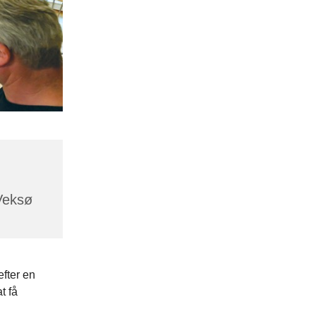
Veksø
efter en
t få