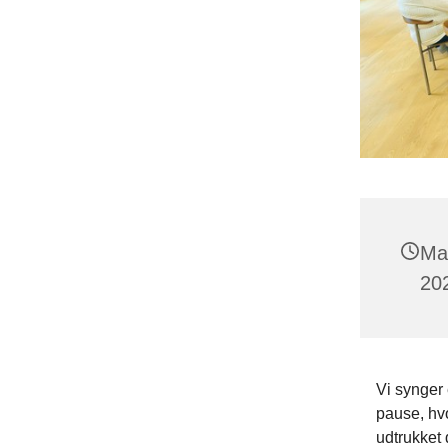
Ma
202
Vi synger 
pause, hvo
udtrukket 