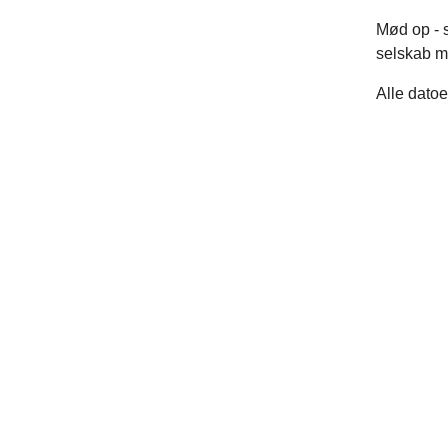
Mød op - s
selskab m
Alle datoe