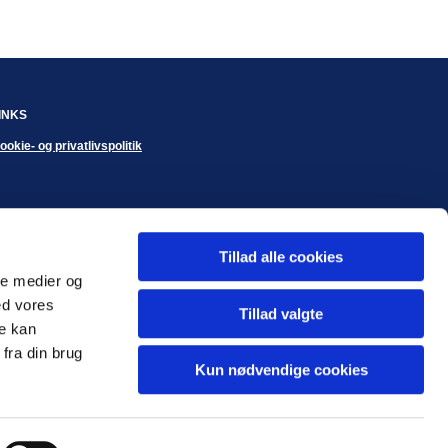
INKS
ookie- og privatlivspolitik
Tillad alle cookies
ale medier og
ed vores
Tillad valgte
re kan
fra din brug
Kun nødvendige cookies