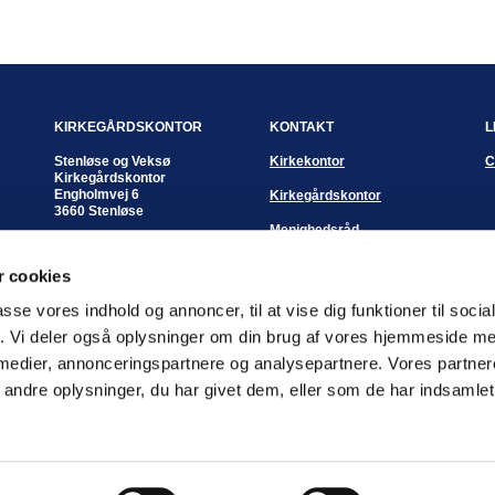
KIRKEGÅRDSKONTOR
KONTAKT
L
Stenløse og Veksø
Kirkekontor
C
Kirkegårdskontor
Engholmvej 6
Kirkegårdskontor
3660 Stenløse
Menighedsråd
Kontortid:
Mandag - fredag
Sognepræster
 cookies
kl. 10:00 - 12:00 eller
efter aftale
passe vores indhold og annoncer, til at vise dig funktioner til soci
Kirkegårdsleder
fik. Vi deler også oplysninger om din brug af vores hjemmeside m
Pia Hostrup Andreasen
 medier, annonceringspartnere og analysepartnere. Vores partne
Mobil: 3050 2362
Email
piha@km.dk
ndre oplysninger, du har givet dem, eller som de har indsamlet 
Log på ChurchDesk