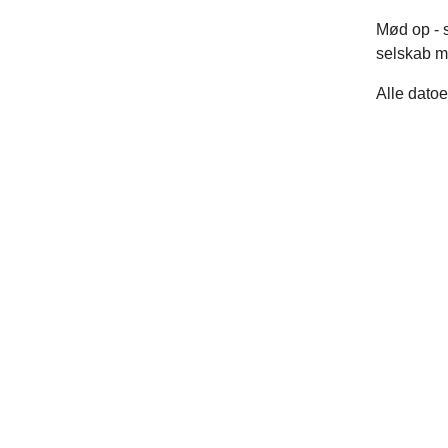
Mød op - s
selskab m
Alle datoe