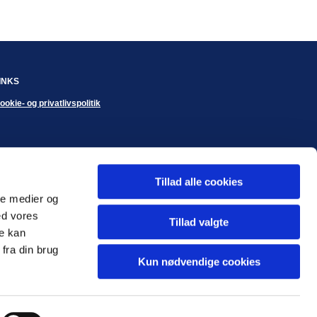
INKS
ookie- og privatlivspolitik
Tillad alle cookies
ale medier og
ed vores
Tillad valgte
re kan
fra din brug
Kun nødvendige cookies