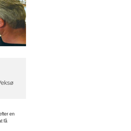
Veksø
efter en
t få