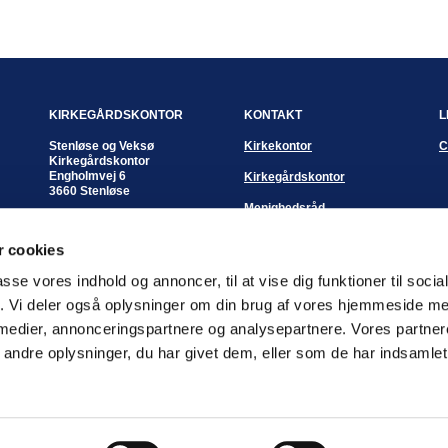
KIRKEGÅRDSKONTOR
KONTAKT
L
Stenløse og Veksø
Kirkekontor
C
Kirkegårdskontor
Engholmvej 6
Kirkegårdskontor
3660 Stenløse
Menighedsråd
Kontortid:
Mandag - fredag
Sognepræster
 cookies
kl. 10:00 - 12:00 eller
efter aftale
passe vores indhold og annoncer, til at vise dig funktioner til soci
Kirkegårdsleder
fik. Vi deler også oplysninger om din brug af vores hjemmeside m
Pia Hostrup Andreasen
 medier, annonceringspartnere og analysepartnere. Vores partne
Mobil: 3050 2362
Email
piha@km.dk
ndre oplysninger, du har givet dem, eller som de har indsamlet 
Log på ChurchDesk