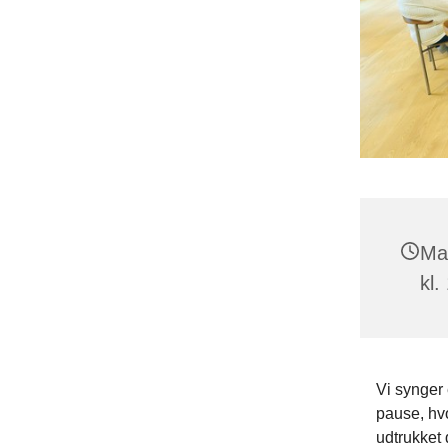
Ma
kl.
Vi synger 
pause, hvo
udtrukket 