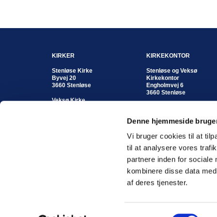
KIRKER
KIRKEKONTOR
Stenløse Kirke
Stenløse og Veksø
Byvej 20
Kirkekontor
3660 Stenløse
Engholmvej 6
3660 Stenløse
Veksø Kirke
Kirkestræde 8
Kontortid:
3670 Veksø
Mandag - fredag
Denne hjemmeside bruger
kl. 10:00 - 12:00 eller
efter aftale
Vi bruger cookies til at til
Koordinerende kordegn
til at analysere vores tra
Susan Enghave
partnere inden for sociale
Telefon: 4717 1904
Mobil: 2345 1862
kombinere disse data med a
Email
suse@km.dk
af deres tjenester.
S