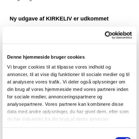
Ny udgave af KIRKELIV er udkommet
Den nye udgave af KIRKELIV for Stenløse og Veksø
kirker er på gaden.
I denne udgave finder du interessant artikel om
Denne hjemmeside bruger cookies
etableringen af ét fælles menighedsråd, en
Vi bruger cookies til at tilpasse vores indhold og
overskuelig arrangementskalender, samt en detaljeret
annoncer, til at vise dig funktioner til sociale medier og til
oversigt over gudstjenester for månederne december,
at analysere vores trafik. Vi deler også oplysninger om
januar og februar.
din brug af vores hjemmeside med vores partnere inden
for sociale medier, annonceringspartnere og
Hent din udgave af KIRKELIV i Stenløse og Veksø
analysepartnere. Vores partnere kan kombinere disse
kirker eller i Stenløse Sognegård og Veksø Sognehus.
data med andre oplysninger, du har givet dem, eller som
Du kan også læse den ved at klikke nedenfor.
de har indsamlet fra din brug af deres tjenester.
S