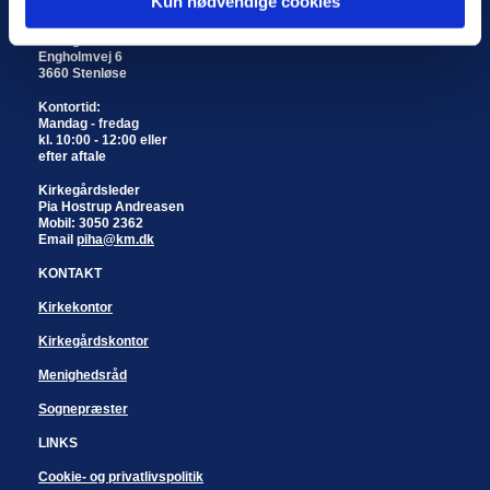
Kun nødvendige cookies
Stenløse og Veksø
Kirkegårdskontor
Engholmvej 6
3660 Stenløse
Kontortid:
Mandag - fredag
kl. 10:00 - 12:00 eller
efter aftale
Kirkegårdsleder
Pia Hostrup Andreasen
Mobil: 3050 2362
Email
piha@km.dk
KONTAKT
Kirkekontor
Kirkegårdskontor
Menighedsråd
Sognepræster
LINKS
Cookie- og privatlivspolitik