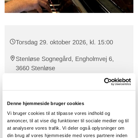
Torsdag 29. oktober 2026, kl. 15:00
Stenløse Sognegård, Engholmvej 6,
3660 Stenløse
Denne hjemmeside bruger cookies
Vi mødes hver torsdag i sognegården. Kom og syng
Vi bruger cookies til at tilpasse vores indhold og
med fra højskolesangbogen og andre gode sange.
annoncer, til at vise dig funktioner til sociale medier og til
Som regel er der et tema for sangene, og der er også
at analysere vores trafik. Vi deler også oplysninger om
mulighed for at ønske en sang.
din brug af vores hjemmeside med vores partnere inden