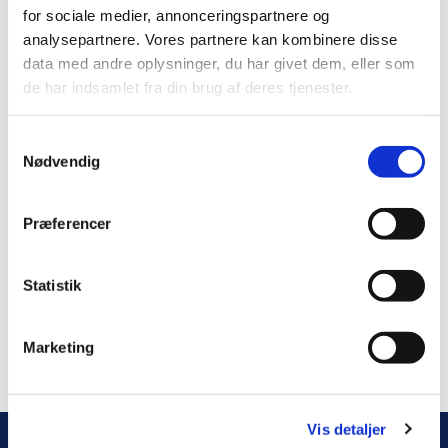
for sociale medier, annonceringspartnere og
analysepartnere. Vores partnere kan kombinere disse
data med andre oplysninger, du har givet dem, eller som
de har indsamlet fra din brug af deres tjenester.
S
Nødvendig
a
m
t
Præferencer
y
k
k
Statistik
e
v
Marketing
a
l
g
Vis detaljer