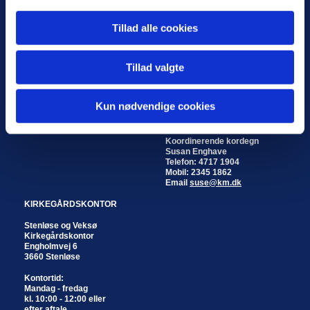
KIRKER
KIRKEKONTOR
Tillad alle cookies
Stenløse Kirke
Stenløse og Veksø
Byvej 20
Kirkekontor
3660 Stenløse
Engholmvej 6
Tillad valgte
3660 Stenløse
Veksø Kirke
Kirkestræde 8
Kontortid:
3670 Veksø
Mandag - fredag
Kun nødvendige cookies
kl. 10:00 - 12:00 eller
efter aftale
Koordinerende kordegn
Susan Enghave
Telefon: 4717 1904
Mobil: 2345 1862
Email
suse@km.dk
KIRKEGÅRDSKONTOR
Stenløse og Veksø
Kirkegårdskontor
Engholmvej 6
3660 Stenløse
Kontortid:
Mandag - fredag
kl. 10:00 - 12:00 eller
efter aftale